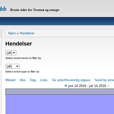
ubb
Bratte sider for Tromsø og omegn
Hjem
»
Hendelser
Hendelser
Select event terms to filter by
Select event type to filter by
Måned
Uke
Dag
Liste
Se utskriftsvennlig utgave
Send by ema
«
»
juni 14 2019 - juli 14 2019