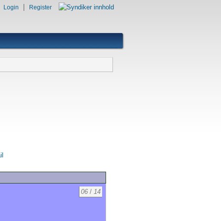
Login
Register
il
06
/
14