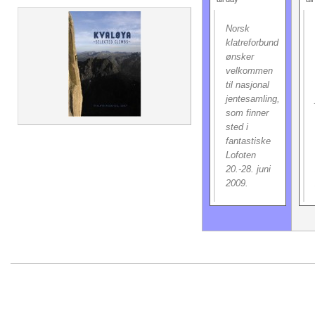
Norsk
klatreforbund
ønsker
velkommen
til nasjonal
jentesamling,
som finner
sted i
fantastiske
Lofoten
20.-28. juni
2009.