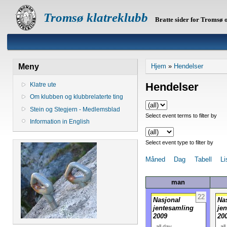
Tromsø klatreklubb
Bratte sider for Tromsø
Meny
Hjem
»
Hendelser
Hendelser
Klatre ute
Om klubben og klubbrelaterte ting
Stein og Stegjern - Medlemsblad
Select event terms to filter by
Information in English
Select event type to filter by
Måned
Dag
Tabell
Li
man
22
Nasjonal
Na
jentesamling
je
2009
20
all day
al